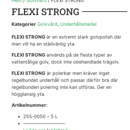
Hem
/
Golvvård
/ FLEXI STRONG
FLEXI STRONG
Kategorier
Golvvård
,
Underhållsmedel
FLEXI STRONG
är en extremt stark golvpolish där
man vill ha en städvänlig yta.
FLEXI STRONG
används på de flesta typer av
vattentåliga golv, dock inte obehandlade trägolv.
FLEXI STRONG
är polerbar men kräver inget
regelbundet underhåll och passar därför bra där
regelbunden polering inte kan utföras. Ger en
högglansig yta.
Artikelnummer:
255-0050 – 5 L
—————————