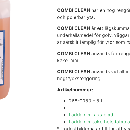
COMBI CLEAN
har en hög rengö
och polerbar yta.
COMBI CLEAN
är ett lågskumma
underhållsmedel för golv, vägg
är särskilt lämplig för ytor som 
COMBI CLEAN
används för rengö
kakel mm.
COMBI CLEAN
används vid all m
högtrycksrengöring.
Artikelnummer:
268-0050 – 5 L
—————————
Ladda ner faktablad
Ladda ner säkerhetsdatabl
*Produktbilderna är till för att v