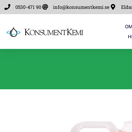
0530-471 90
info@konsumentkemi.se
Elda
OM
H