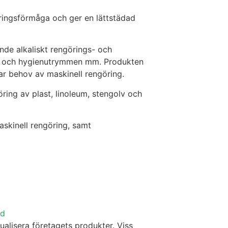
ringsförmåga och ger en lättstädad
nde alkaliskt rengörings- och
ar och hygienutrymmen mm. Produkten
har behov av maskinell rengöring.
ring av plast, linoleum, stengolv och
askinell rengöring, samt
ad
isualisera företagets produkter. Viss